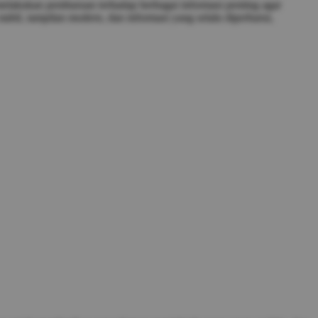
elakukan pembaruan terhadap berbagai informasi penting agar
l, tampilan modern, dan informasi yang selalu diperbarui,