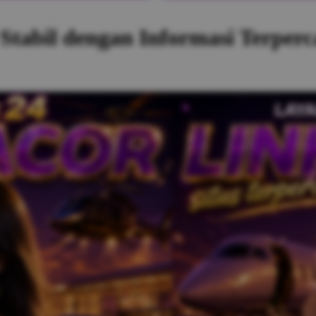
Stabil dengan Informasi Terperc