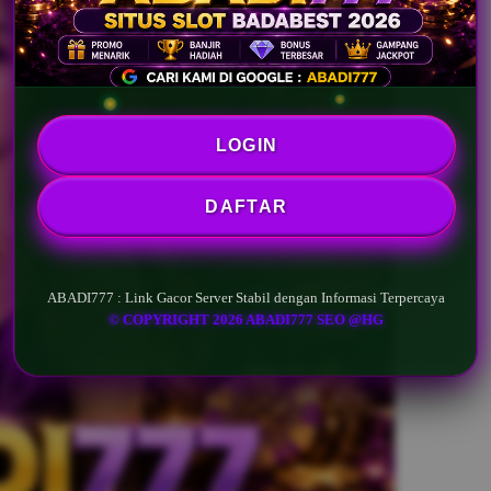
LOGIN
DAFTAR
ABADI777 : Link Gacor Server Stabil dengan Informasi Terpercaya
© COPYRIGHT 2026 ABADI777 SEO @HG