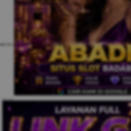
ate an account to favorite this design!