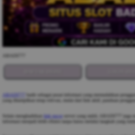
ABADI777
DAFTAR DISINI
LOGIN DIS
ABADI777
hadir sebagai pusat informasi yang memudahkan pengguna
yang ditampilkan tetap relevan, mulai dari link aktif, panduan penggu
Selain menghadirkan
link gacor
server yang stabil, ABADI777 juga 
informasi menjadi lebih efisien tanpa harus melalui langkah yang r