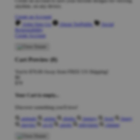
Create an account to save your favorite designs for viewing
anytime, on any device.
Create an Account
Artist Sign Up
About TeePublic
Social
Responsibility
Create Account
Cart Preview (0)
You're
$70.00
Away from
FREE US Shipping!
$0
$70
Your Cart is empty...
Discover something you'll love!
animals
anime
drinks
fantasy
food
funny
movies
sci-fi
sports
television
vintage