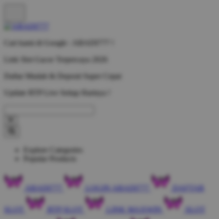
Cari kami di Google : ABADI777 !
Link Slot Gacor Terpercaya 2026
Daftar Mudah & Deposit Super Cepat
Update RTP Live Setiap Harinya !
Explore Categories
Popular Products
ABADI777
LOGIN ABADI777
DAFTAR
SLOT
RTP SLOT
LINK MAXWIN
SLOT