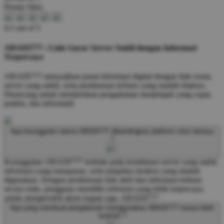
Promo Situs
4.5 out of 5
ABADI777 : Link Gacor Server Stabil dengan Informasi
Terpercaya
ABADI777 menyajikan pusat informasi digital dengan link resmi,
server yang stabil, serta pembaruan terbaru yang mudah diakses.
Dirancang untuk memberikan pengalaman menjelajah yang cepat,
praktis, dan informatif.
Apa keunggulan utama ABADI777 dibandingkan platform situs lainnya
?
Keunggulan ABADI777 terletak pada kombinasi server yang stabil,
informasi yang transparan, serta tampilan modern yang mudah
digunakan. Dengan pembaruan link aktif dan informasi terbaru
secara rutin, pengguna memiliki referensi yang lebih terpercaya
untuk memperoleh akses kapan saja.
ABADI777
Apa yang membuat pengalaman menggunakan ABADI777 terasa lebih
nyaman ?