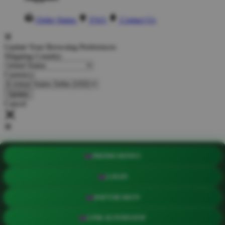
Order Status
FAQ
Contact Us
Update Your Browsing Preferences
Shipping Country:
Currency:
Cancel
Katie:
5'10"
160
PROMO BONUS
Select your person:
LOGIN
Male
Female
Height
DAFTAR AKUN
Short
Med
Tall
Weight
LINK ALTERNATIF