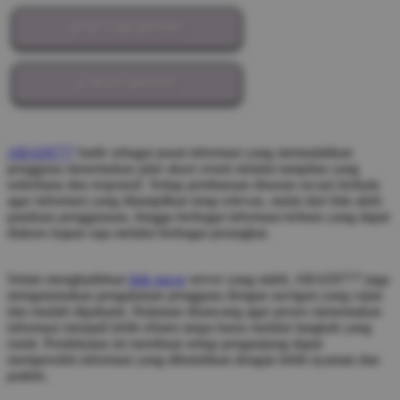
DAFTAR DISINI
LOGIN DISINI
ABADI777
hadir sebagai pusat informasi yang memudahkan
pengguna menemukan jalur akses resmi melalui tampilan yang
sederhana dan responsif. Setiap pembaruan disusun secara berkala
agar informasi yang ditampilkan tetap relevan, mulai dari link aktif,
panduan penggunaan, hingga berbagai informasi terbaru yang dapat
diakses kapan saja melalui berbagai perangkat.
Selain menghadirkan
link gacor
server yang stabil, ABADI777 juga
mengutamakan pengalaman pengguna dengan navigasi yang cepat
dan mudah dipahami. Halaman dirancang agar proses menemukan
informasi menjadi lebih efisien tanpa harus melalui langkah yang
rumit. Pendekatan ini membuat setiap pengunjung dapat
memperoleh informasi yang dibutuhkan dengan lebih nyaman dan
praktis.